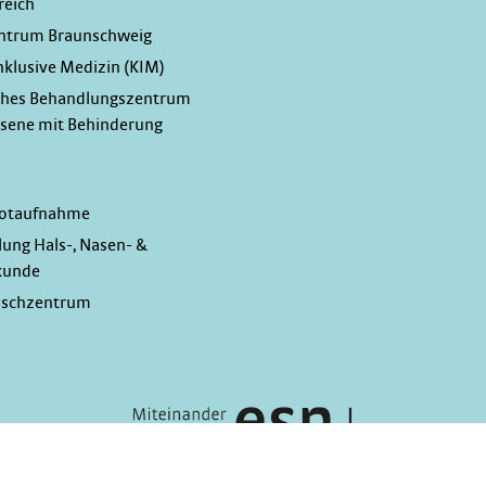
reich
ntrum Braunschweig
Inklusive Medizin (KIM)
ches Behandlungszentrum
hsene mit Behinderung
Notaufnahme
lung Hals-, Nasen- &
kunde
nschzentrum