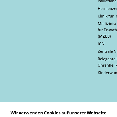
Palliativbe
Hernienze
Klinik für 
Medizinis
für Erwac
(MZEB)
IGN
Zentrale 
Belegabtei
Ohrenheil
Kinderwu
Wir verwenden Cookies auf unserer Webseite