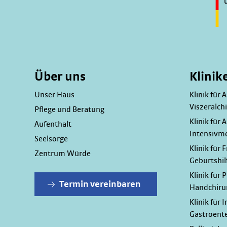
Über uns
Klinik
Unser Haus
Klinik für 
Viszeralchi
Pflege und Beratung
Klinik für 
Aufenthalt
Intensivm
Seelsorge
Klinik für
Zentrum Würde
Geburtshil
Klinik für 
Termin vereinbaren
Handchiru
Klinik für 
Gastroente