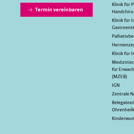
Klinik für 
Termin vereinbaren
Handchiru
Klinik für 
Gastroente
Palliativbe
Hernienze
Klinik für 
Medizinis
für Erwac
(MZEB)
IGN
Zentrale 
Belegabtei
Ohrenheil
Kinderwu