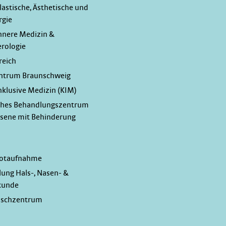
Plastische, Ästhetische und
rgie
Innere Medizin &
rologie
reich
ntrum Braunschweig
Inklusive Medizin (KIM)
ches Behandlungszentrum
hsene mit Behinderung
Notaufnahme
lung Hals-, Nasen- &
kunde
nschzentrum