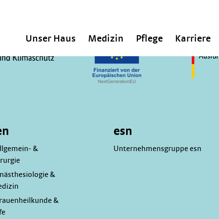
Unser Haus
Medizin
Pflege
Karriere
en
esn
Allgemein- &
Unternehmensgruppe esn
rurgie
Anästhesiologie &
edizin
 Frauenheilkunde &
fe